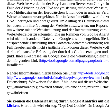
dieser Website werden in der Regel an einen Server von Google i
Falle der Aktivierung der IP-Anonymisierung auf dieser Webseite,
von Mitgliedstaaten der Europäischen Union oder in anderen Ver
Wirtschaftsraum zuvor gekürzt. Nur in Ausnahmefällen wird die v
USA übertragen und dort gekürzt. Im Auftrag des Betreibers diese
benutzen, um Ihre Nutzung der Website auszuwerten, um Reports 
um weitere mit der Websitenutzung und der Internetnutzung verb
Websitebetreiber zu erbringen. Die im Rahmen von Google Analyt
wird nicht mit anderen Daten von Google zusammengeführt. Sie k
entsprechende Einstellung Ihrer Browser-Software verhindern; wir 
Fall gegebenenfalls nicht sämtliche Funktionen dieser Website v
darüber hinaus die Erfassung der durch das Cookie erzeugten und
(inkl. Ihrer IP-Adresse) an Google sowie die Verarbeitung dieser 
dem folgenden Link (
http://tools.google.com/dlpage/gaoptout?hl=
installieren.
Nähere Informationen hierzu finden Sie unter
http://tools.google.
http://www.google.com/intl/de/analytics/privacyoverview.html
(all
Datenschutz). Wir weisen Sie darauf hin, dass auf dieser Websei
gat._anonymizeIp(); erweitert wurde, um eine anonymisierte Erf
gewährleisten.
Sie können die Datenerfassung durch Google Analytics auf die
klicken
.
Hierdurch wird ein sog. "Opt-Out Cookie" für Google Anal