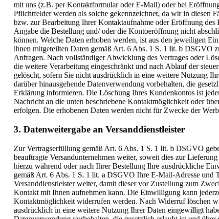
mit uns (z.B. per Kontaktformular oder E-Mail) oder bei Eröffnung
Pflichtfelder werden als solche gekennzeichnet, da wir in diesen 
bzw. zur Bearbeitung Ihrer Kontaktaufnahme oder Eröffnung des
Angabe die Bestellung und/ oder die Kontoeröffnung nicht abschl
können. Welche Daten erhoben werden, ist aus den jeweiligen Ein
ihnen mitgeteilten Daten gemäß Art. 6 Abs. 1 S. 1 lit. b DSGVO 
Anfragen. Nach vollständiger Abwicklung des Vertrages oder Lö
die weitere Verarbeitung eingeschränkt und nach Ablauf der steue
gelöscht, sofern Sie nicht ausdrücklich in eine weitere Nutzung Ih
darüber hinausgehende Datenverwendung vorbehalten, die gesetzlich
Erklärung informieren. Die Löschung Ihres Kundenkontos ist jede
Nachricht an die unten beschriebene Kontaktmöglichkeit oder üb
erfolgen. Die erhobenen Daten werden nicht für Zwecke der Werb
3. Datenweitergabe an Versanddienstleister
Zur Vertragserfüllung gemäß Art. 6 Abs. 1 S. 1 lit. b DSGVO gebe
beauftragte Versandunternehmen weiter, soweit dies zur Lieferung b
hierzu während oder nach Ihrer Bestellung Ihre ausdrückliche Einw
gemäß Art. 6 Abs. 1 S. 1 lit. a DSGVO Ihre E-Mail-Adresse und
Versanddienstleister weiter, damit dieser vor Zustellung zum Zw
Kontakt mit Ihnen aufnehmen kann. Die Einwilligung kann jederze
Kontaktmöglichkeit widerrufen werden. Nach Widerruf löschen wir
ausdrücklich in eine weitere Nutzung Ihrer Daten eingewilligt ha
Datenverwendung vorbehalten, die gesetzlich erlaubt ist und über d