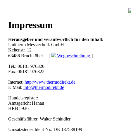
Impressum
Herausgeber und verantwortlich für den Inhalt:
Unitherm Messtechnik GmbH
Keltenstr. 12
63486 Bruchköbel [
Wegbeschreibung
]
Tel.: 06181 976320
Fax: 06181 976322
Internet:
http://www.thermodirekt.de
E-Mail:
info@thermodirekt.de
Handelsregister:
Amtsgericht Hanau
HRB 5936
Geschäftsführer: Walter Schindler
Umsatzsteuer-Ident-Nr.: DE 187588199