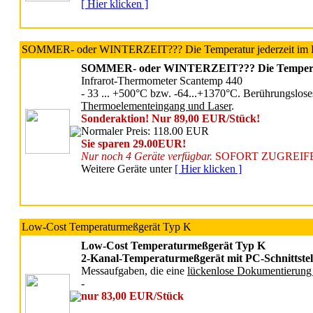
[ Hier klicken ]
SOMMER- oder WINTERZEIT??? Die Temperatur jederzeit im Bli
SOMMER- oder WINTERZEIT??? Die Temperatur j
Infrarot-Thermometer Scantemp 440
- 33 ... +500°C bzw. -64...+1370°C. Berührungslos
Thermoelementeingang und Laser
.
Sonderaktion! Nur 89,00 EUR/Stück!
Normaler Preis: 118.00 EUR
Sie sparen 29.00EUR!
Nur noch 4 Geräte verfügbar.
SOFORT ZUGREIFEN
Weitere Geräte unter
[ Hier klicken ]
Low-Cost Temperaturmeßgerät Typ K
Low-Cost Temperaturmeßgerät Typ K
2-Kanal-Temperaturmeßgerät mit PC-Schnittstel
Messaufgaben, die eine
lückenlose Dokumentierun
-
nur 83,00 EUR/Stück