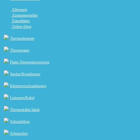
Allgemein
Zusammenstellen
Datenblätter
Online-Shop
Thermoelemente
Thermopaare
Platin-Temperatursensoren
Stecker/Kupplungen
Klemmverschraubungen
Leitungen/Kabel
Thermodrähte blank
Schutzhülsen
Schutzrohre