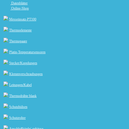
Datenblätter
Online-Shop
Messeinsatz-PT100
Thermoelemente
Thermopaare
Platin-Temperatursensoren
Stecker/Kupplungen
Klemmverschraubungen
Leitungen/Kabel
Thermodrähte blank
Schutzhülsen
Schutzrohre
Anschlußköpfe/-gehäuse