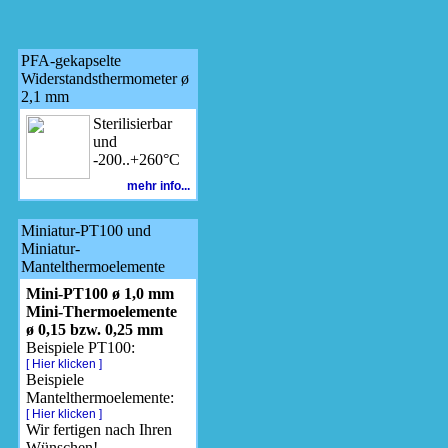
PFA-gekapselte
Widerstandsthermometer ø
2,1 mm
Sterilisierbar
und
-200..+260°C
mehr info...
Miniatur-PT100 und
Miniatur-
Mantelthermoelemente
Mini-PT100 ø 1,0 mm
Mini-Thermoelemente
ø 0,15 bzw. 0,25 mm
Beispiele PT100:
[ Hier klicken ]
Beispiele
Mantelthermoelemente:
[ Hier klicken ]
Wir fertigen nach Ihren
Wünschen!