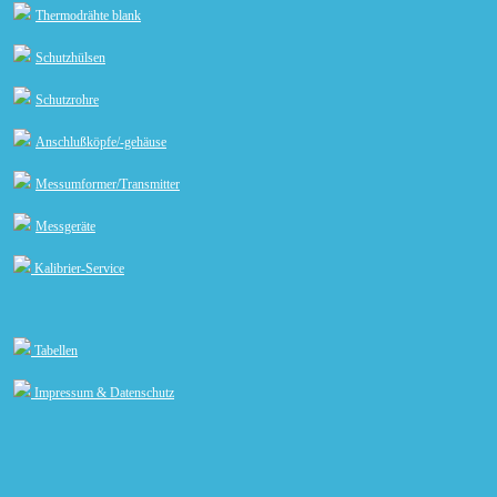
Thermodrähte blank
Schutzhülsen
Schutzrohre
Anschlußköpfe/-gehäuse
Messumformer/Transmitter
Messgeräte
Kalibrier-Service
Tabellen
Impressum & Datenschutz