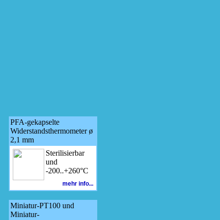
PFA-gekapselte
Widerstandsthermometer ø
2,1 mm
Sterilisierbar
und
-200..+260°C
mehr info...
Miniatur-PT100 und
Miniatur-