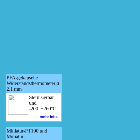
PFA-gekapselte
Widerstandsthermometer ø
2,1 mm
Sterilisierbar
und
-200..+260°C
mehr info...
Miniatur-PT100 und
Miniatur-